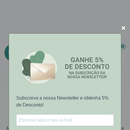
×
GERMISDIN
Germisdin® é uma marca de produtos dermatológicos de
higiene corporal e intima do reconhecido grupo ISDIN.
Assenta-se pela qualidade do produto de forma a satisfazer as