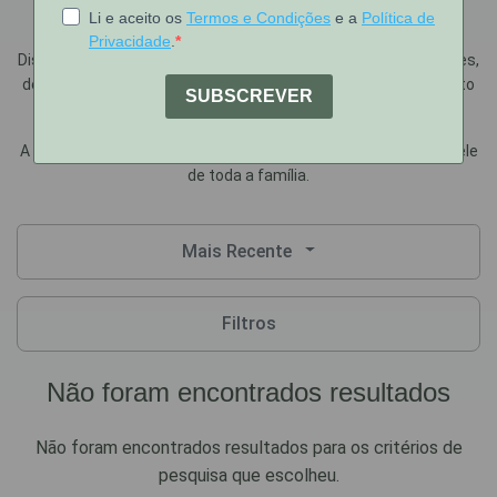
necessidades do utilizadores.
Dispõe de uma gama de produtos para diferentes necessidades,
desde a higiene corporal até à higiene intima feminina do adulto
e da criança, passando pela higiene antissética.
A BeMeCare aconselha Germisdin® para o cuidado diário da pele
de toda a família.
Mais Recente
Filtros
Não foram encontrados resultados
Não foram encontrados resultados para os critérios de
pesquisa que escolheu.