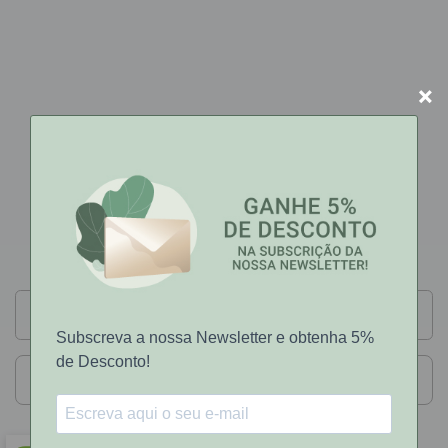
×
STOP 24
Stop 24
Mais Recente
Filtros