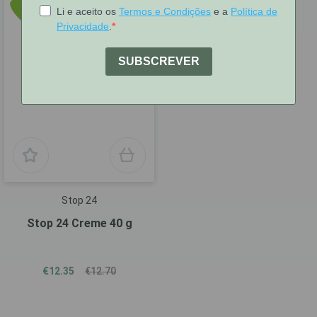
2%
sobre P.V.P.R
Stop 24
Stop 24 Creme 40 g
€12.35
€12.70