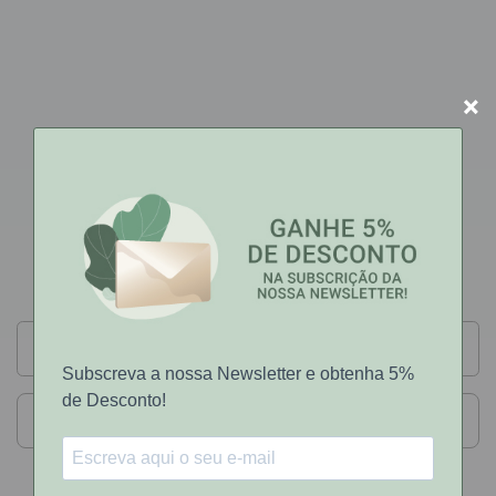
×
VOLTATERMIC
VoltaTermic
Mais Recente
Filtros
Não foram encontrados resultados