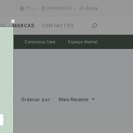
Entrar
PT
INFORMAÇÕES
×
ES
MARCAS
CONTACTOS
Toggle dropdown
Toggle dropdown
Toggle dropdow
-estar
Conscious Care
Espaço Animal
Mais Recente
Ordenar por: