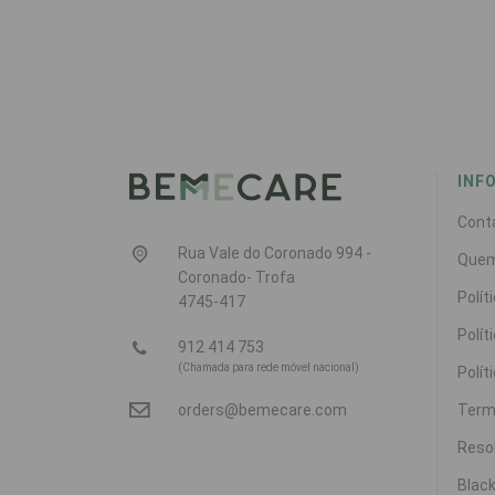
INF
Cont
Rua Vale do Coronado 994 -
Que
Coronado- Trofa
Polít
4745-417
Polít
912 414 753
(Chamada para rede móvel nacional)
Polít
Term
orders@bemecare.com
Resol
Black