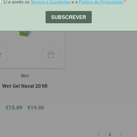
e P.V.P.R
Wet
Wet Gel Nasal 20 Ml
€15.69
€19.30
1