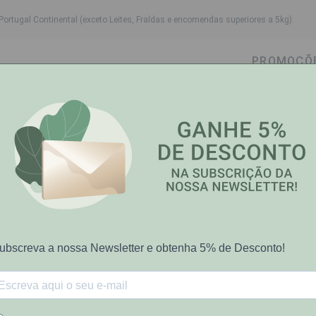
Portugal Continental (exceto Leites, Fraldas e encomendas superiores a 5kg).
PROMOÇÕ
wn
ggle dropdown
Toggle dropdown
Toggle dropdown
Toggle dropdown
Cabelo
Higiene Oral
Bebé-Mamã
Saúde e Bem
dutos
8%