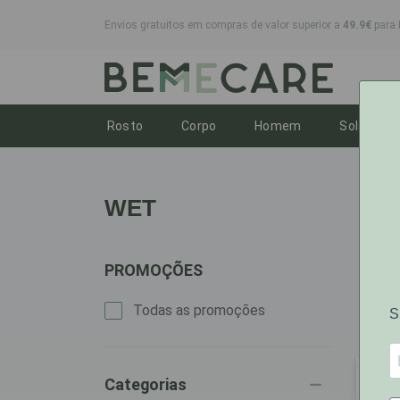
Envios gratuitos em compras de valor superior a
49.9€
para 
Toggle dropdown
Toggle dropdown
Toggle dropdo
To
Rosto
Corpo
Homem
Solares
Wet
WET
PROMOÇÕES
1 pro
Todas as promoções
Categorias
1