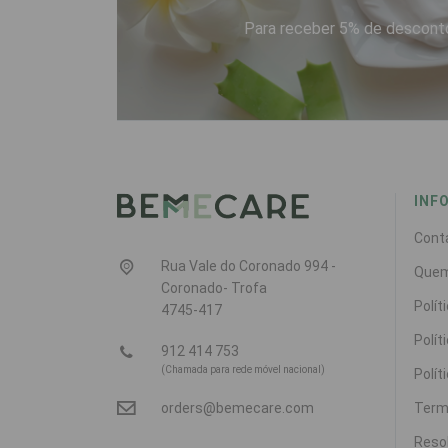
Para receber 5% de desconto
INF
Cont
Rua Vale do Coronado 994 -
Que
Coronado- Trofa
Polít
4745-417
Polít
912 414 753
(Chamada para rede móvel nacional)
Polít
Term
orders@bemecare.com
Resol