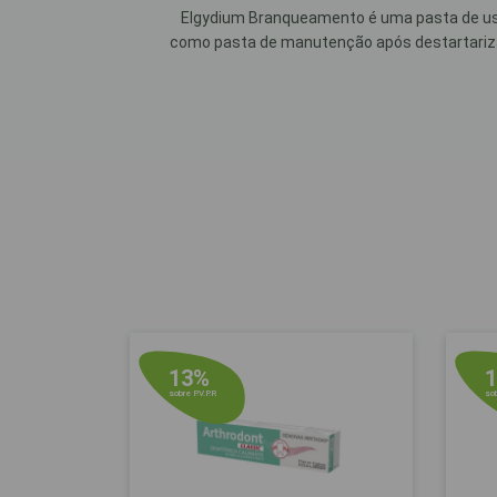
Elgydium Branqueamento é uma pasta de uso 
como pasta de manutenção após destartarizaç
13%
sobre P.V.P.R
sob