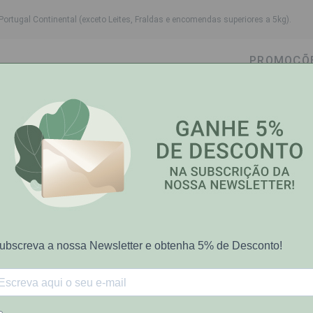
Portugal Continental (exceto Leites, Fraldas e encomendas superiores a 5kg).
PROMOÇÕ
wn
ggle dropdown
Toggle dropdown
Toggle dropdown
Toggle dropdown
Cabelo
Higiene Oral
Bebé-Mamã
Saúde e Bem
ranq 75Ml
Elgydium
13%
Elgydium Past
sobre P.V.P.R
€7.70
€8.90
Preço riscado representa PVP rec