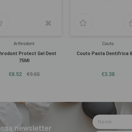
Arthrodont
Couto
hrodont Protect Gel Dent
Couto Pasta Dentifrica 
75Ml
€8.52
€9.55
€3.38
ssa newsletter