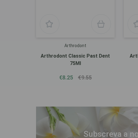
Arthrodont
Arthrodont Classic Past Dent
Art
75Ml
€8.25
€9.55
Subscreva a no