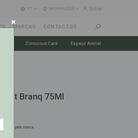
Entrar
PT
INFORMAÇÕES
×
ES
MARCAS
CONTACTOS
Toggle dropdown
Toggle dropdown
Toggle dropdow
-estar
Conscious Care
Espaço Animal
 Dent Branq 75Ml
omendado pela marca.