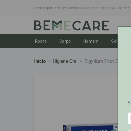
Envios gratuitos em compras de valor superior a
49.9€
para 
Toggle dropdown
Toggle dropdown
Toggle dropdo
To
Rosto
Corpo
Homem
Solares
Início
Higiene Oral
Elgydium Past Dent B