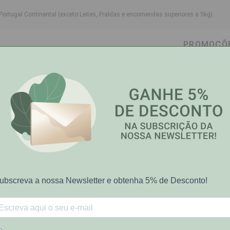
Portugal Continental (exceto Leites, Fraldas e encomendas superiores a 5kg).
PROMOÇÕ
wn
ggle dropdown
Toggle dropdown
Toggle dropdown
Toggle dropdown
Cabelo
Higiene Oral
Bebé-Mamã
Saúde e Bem
0 Mx10 Cm
Mefix
12%
Mefix Ades 10
sobre P.V.P.R
€11.06
€12.60
Preço riscado representa PVP rec