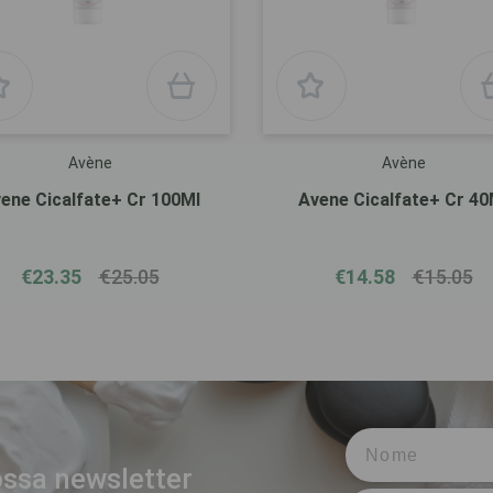
Avène
Avène
ene Cicalfate+ Cr 100Ml
Avene Cicalfate+ Cr 40
€23.35
€25.05
€14.58
€15.05
ssa newsletter