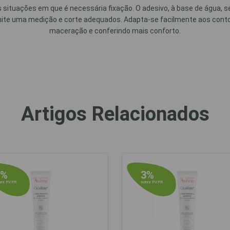
s situações em que é necessária fixação. O adesivo, à base de água, se
e uma medição e corte adequados. Adapta-se facilmente aos contorn
maceração e conferindo mais conforto.
Artigos Relacionados
6%
3%
re P.V.P.R
sobre P.V.P.R