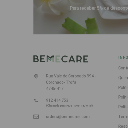
Para receber 5% de desconto
INF
Cont
Rua Vale do Coronado 994 -
Que
Coronado- Trofa
Polít
4745-417
Polít
912 414 753
(Chamada para rede móvel nacional)
Polít
Term
orders@bemecare.com
Resol