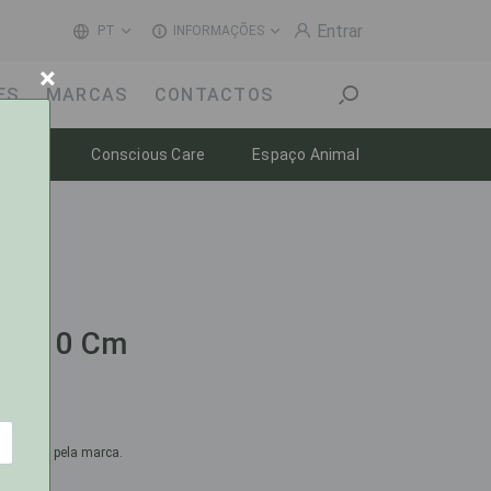
Entrar
PT
INFORMAÇÕES
×
ES
MARCAS
CONTACTOS
Toggle dropdown
Toggle dropdown
Toggle dropdow
-estar
Conscious Care
Espaço Animal
 Mx10 Cm
omendado pela marca.