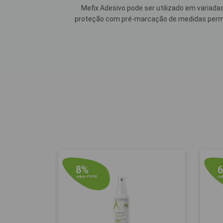
Mefix Adesivo pode ser utilizado em variada
proteção com pré-marcação de medidas permit
8%
sobre P.V.P.R
sob