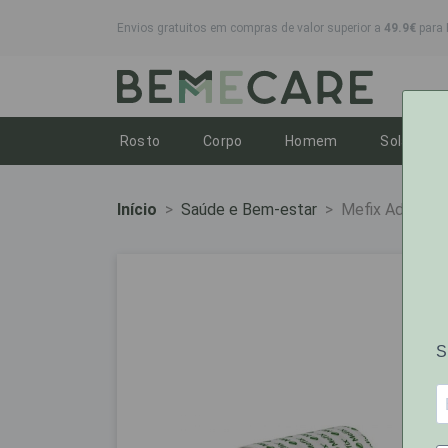
Envios gratuitos em compras de valor superior a
49.9€
para 
Toggle dropdown
Toggle dropdown
Toggle dropdo
To
Rosto
Corpo
Homem
Solares
Início
Saúde e Bem-estar
Mefix Ades 1