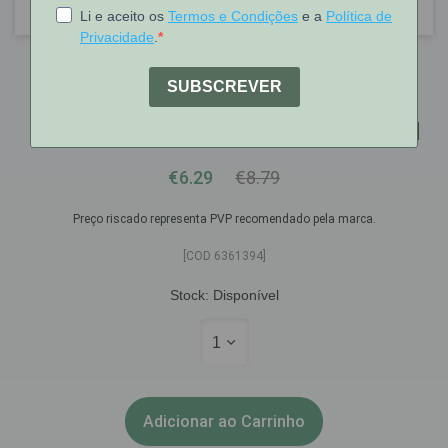
Parodontax
Parodontax Complete Protection
Branqueadora Pasta Dentifrica 75ml
€6.29
€8.79
Preço riscado representa PVP recomendado pela marca.
[COD 6361394]
Stock:
Disponível
1
Adicionar ao Carrinho